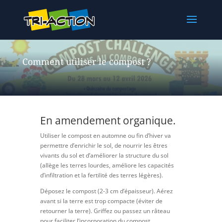
Comment utiliser le compost ?
En amendement organique.
Utiliser le compost en automne ou fin d’hiver va
permettre d’enrichir le sol, de nourrir les êtres
vivants du sol et d’améliorer la structure du sol
(allège les terres lourdes, améliore les capacités
d’infiltration et la fertilité des terres légères).
Déposez le compost (2-3 cm d’épaisseur). Aérez
avant si la terre est trop compacte (éviter de
retourner la terre). Griffez ou passez un râteau
pour faciliter l’incorporation du compost.