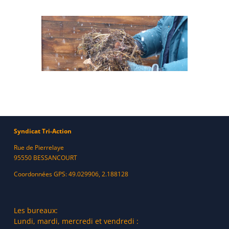
Syndicat Tri-Action
Rue de Pierrelaye
95550 BESSANCOURT
Coordonnées GPS: 49.029906, 2.188128
Les bureaux:
Lundi, mardi, mercredi et vendredi :