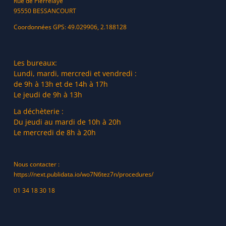
Rue de Pierrelaye
95550 BESSANCOURT
Pierrelaye
, 10 points de collecte du lundi 28 décembre 2020 au
lundi 18 janvier 2021 inclus .
ATTENTION : seuls les sapins
Coordonnées GPS: 49.029906, 2.188128
naturels seront ramassés. Les sapins floqués blancs ou d’autres
couleurs ne seront pas collectés
:
Les bureaux:
Salle polyvalente (pour le centre-ville) : sur la pelouse à
Lundi, mardi, mercredi et vendredi :
gauche de l’entrée (face à la salle polyvalente), à proximité de
de 9h à 13h et de 14h à 17h
la place PMR
Le jeudi de 9h à 13h
Résidence du Clos Saint-Pierre : rue de la Paix, à côté du Parc
La déchèterie :
des 6 Arpents (sur l’espace vert)
Du jeudi au mardi de 10h à 20h
Aux Deux Ormes : rue Paul Eluard (sur la pelouse)
Le mercredi de 8h à 20h
Résidence des Petits Bois : espace vert à l’angle des rues des
Osiers et des Jardins
Nous contacter :
Les Grouettes : espace vert à l’angle des rues Hector Berlioz
https://next.publidata.io/wo7N6tez7n/procedures/
et du Drain
01 34 18 30 18
Beauregard : rue du 19 mars 1962
Vers le Collège du Petit Bois : angle des rues Juliette Monnier
et des Iris