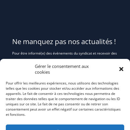
Quartier de la Gare : rue Thibivilliers (après l’arrêt du
Pass’navette)
Domaine Victor Hugo : rue Georges Brassens
Avenue du Général Leclerc : près du LIDL
Ne manquez pas nos actualités !
Saint-Leu-la-Forêt
( + d’infos au 01 30 40 22 24)
Collecte à cheval
Pour être informé(e) des évènements du syndicat et recevoir des
– secteur A : les jeudis 7 et 14 janvier,
conseils et astuces pour mieux trier et réduire vos déchets,
– secteur B : jusqu’aux rues Pasteur et de Saint-Prix les
Gérer le consentement aux
abonnez-
mercredis 6 et 13 janvier,
cookies
vous au flash info bi-mensuel Tri Action!
Points de collecte (du 6 au 14 janvier) dans le secteur B au-dessus
Pour offrir les meilleures expériences, nous utilisons des technologies
des rues Pasteur et de Saint-Prix :
telles que les cookies pour stocker et/ou accéder aux informations des
– parking tennis de la Chataigneraie (côté voirie)
appareils. Le fait de consentir à ces technologies nous permettra de
– parking au-dessus du lavoir de l’Eauriette (chemin des Claies)
traiter des données telles que le comportement de navigation ou les ID
– à l’angle sur la pelouse entre rue de l’Ermitage et chemin de la
uniques sur ce site. Le fait de ne pas consentir ou de retirer son
Tuilerie
consentement peut avoir un effet négatif sur certaines caractéristiques
et fonctions.
Taverny,
6 points de dépôts
– La Plaine : place Verdun
– Centre-ville : place du Marché