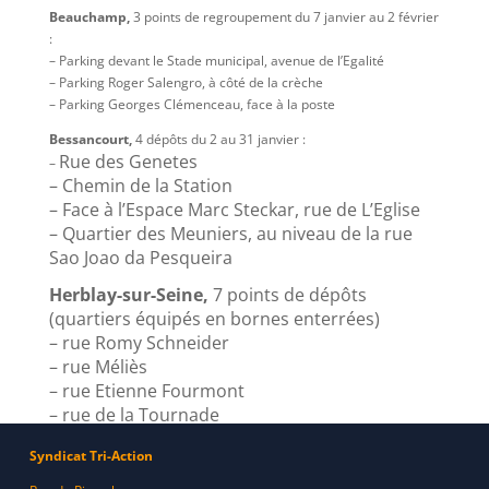
Beauchamp,
3 points de regroupement du 7 janvier au 2 février
:
– Parking devant le Stade municipal, avenue de l’Egalité
– Parking Roger Salengro, à côté de la crèche
– Parking Georges Clémenceau, face à la poste
Bessancourt,
4 dépôts du 2 au 31 janvier :
Rue des Genetes
–
– Chemin de la Station
– F
ace à l’Espace Marc Steckar, rue de L’Eglise
–
Quartier des Meuniers, au niveau de la rue
Sao Joao da Pesqueira
Herblay-sur-Seine,
7 points de dépôts
(quartiers équipés en bornes enterrées)
– rue Romy Schneider
– rue Méliès
– rue Etienne Fourmont
– rue de la Tournade
– rue Frédéric Chopin
Syndicat Tri-Action
– avenue Foch
– chemin de la Croix de Bois