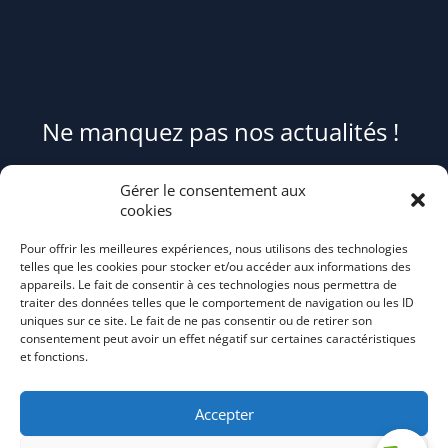
Ne manquez pas nos actualités !
Pour être informé(e) des évènements du syndicat et recevoir des
Gérer le consentement aux
conseils et astuces pour mieux trier et réduire vos déchets,
cookies
abonnez-
Pour offrir les meilleures expériences, nous utilisons des technologies
vous au flash info bi-mensuel Tri Action!
telles que les cookies pour stocker et/ou accéder aux informations des
appareils. Le fait de consentir à ces technologies nous permettra de
traiter des données telles que le comportement de navigation ou les ID
uniques sur ce site. Le fait de ne pas consentir ou de retirer son
consentement peut avoir un effet négatif sur certaines caractéristiques
et fonctions.
Accepter