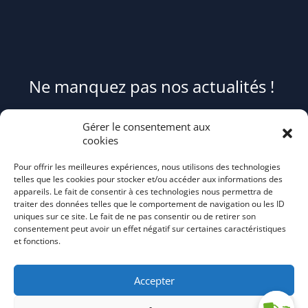
Ne manquez pas nos actualités !
Pour être informé(e) des évènements du syndicat et recevoir des
Gérer le consentement aux
conseils et astuces pour mieux trier et réduire vos déchets,
cookies
abonnez-
Pour offrir les meilleures expériences, nous utilisons des technologies
vous au flash info bi-mensuel Tri Action!
telles que les cookies pour stocker et/ou accéder aux informations des
appareils. Le fait de consentir à ces technologies nous permettra de
traiter des données telles que le comportement de navigation ou les ID
uniques sur ce site. Le fait de ne pas consentir ou de retirer son
consentement peut avoir un effet négatif sur certaines caractéristiques
et fonctions.
Accepter