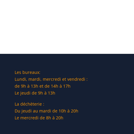
Les bureaux:
Lundi, mardi, mercredi et vendredi :
de 9h à 13h et de 14h à 17h
Le jeudi de 9h à 13h
La déchèterie :
Du jeudi au mardi de 10h à 20h
Le mercredi de 8h à 20h