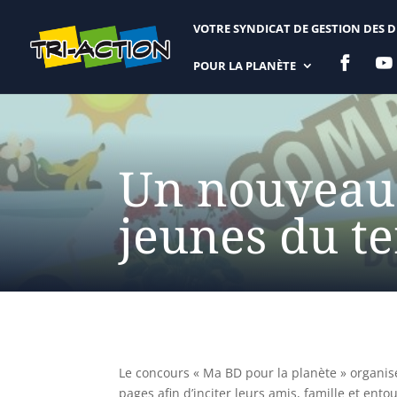
VOTRE SYNDICAT DE GESTION DES 


POUR LA PLANÈTE
Un nouveau 
jeunes du te
Le concours « Ma BD pour la planète » organisé
pages afin d’inciter leurs amis, famille et ent