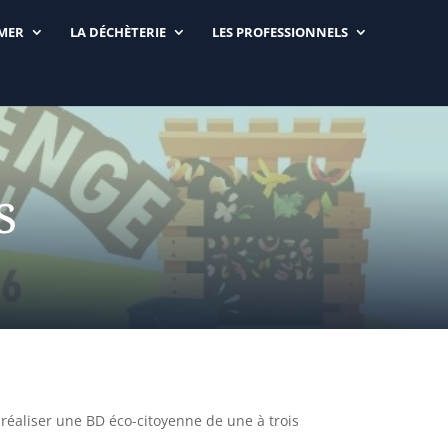
RMER
LA DÉCHÈTERIE
LES PROFESSIONNELS
s
 réaliser une BD éco-citoyenne de une à trois