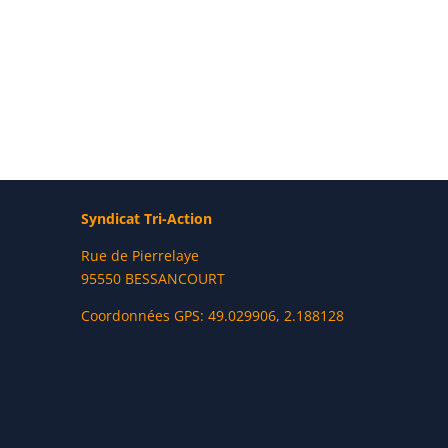
Syndicat Tri-Action
Rue de Pierrelaye
95550 BESSANCOURT
Coordonnées GPS: 49.029906, 2.188128