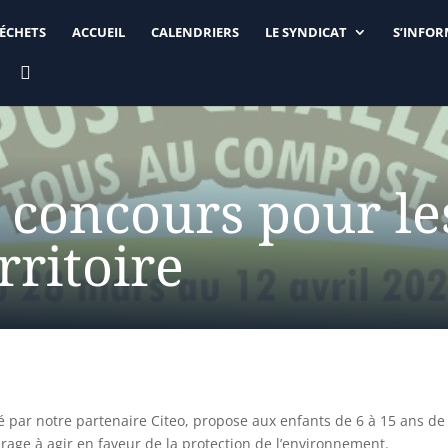
DÉCHETS
ACCUEIL
CALENDRIERS
LE SYNDICAT
S’INFO

concours pour le
rritoire
 par notre partenaire Citeo, propose aux enfants de 6 à 15 ans de
ourage à agir en faveur de la protection de l’environnement.