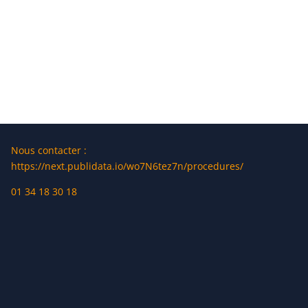
Nous contacter :
https://next.publidata.io/wo7N6tez7n/procedures/
01 34 18 30 18