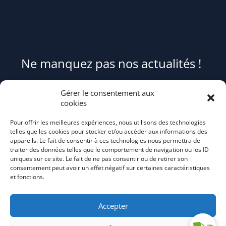
Ne manquez pas nos actualités !
Pour être informé(e) des évènements du syndicat et recevoir des
Gérer le consentement aux
conseils et astuces pour mieux trier et réduire vos déchets,
cookies
abonnez-
Pour offrir les meilleures expériences, nous utilisons des technologies
vous au flash info bi-mensuel Tri Action!
telles que les cookies pour stocker et/ou accéder aux informations des
appareils. Le fait de consentir à ces technologies nous permettra de
traiter des données telles que le comportement de navigation ou les ID
uniques sur ce site. Le fait de ne pas consentir ou de retirer son
consentement peut avoir un effet négatif sur certaines caractéristiques
et fonctions.
Accepter