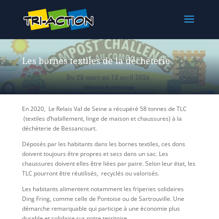
Les bornes textiles de la déchèterie
En 2020, Le Relais Val de Seine a récupéré 58 tonnes de TLC
(textiles d’habillement, linge de maison et chaussures) à la
déchèterie de Bessancourt.
Déposés par les habitants dans les bornes textiles, ces dons
doivent toujours être propres et secs dans un sac. Les
chaussures doivent elles être liées par paire. Selon leur état, les
TLC pourront être réutilisés, recyclés ou valorisés.
Les habitants alimentent notamment les friperies solidaires
Ding Fring, comme celle de Pontoise ou de Sartrouville. Une
démarche remarquable qui participe à une économie plus
durable et solidaire sur notre territoire.