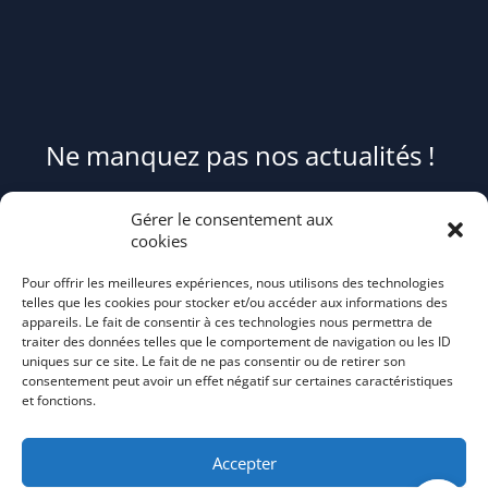
Ne manquez pas nos actualités !
Pour être informé(e) des évènements du syndicat et recevoir des
Gérer le consentement aux
conseils et astuces pour mieux trier et réduire vos déchets,
cookies
abonnez-
Pour offrir les meilleures expériences, nous utilisons des technologies
vous au flash info bi-mensuel Tri Action!
telles que les cookies pour stocker et/ou accéder aux informations des
appareils. Le fait de consentir à ces technologies nous permettra de
traiter des données telles que le comportement de navigation ou les ID
uniques sur ce site. Le fait de ne pas consentir ou de retirer son
consentement peut avoir un effet négatif sur certaines caractéristiques
et fonctions.
Accepter