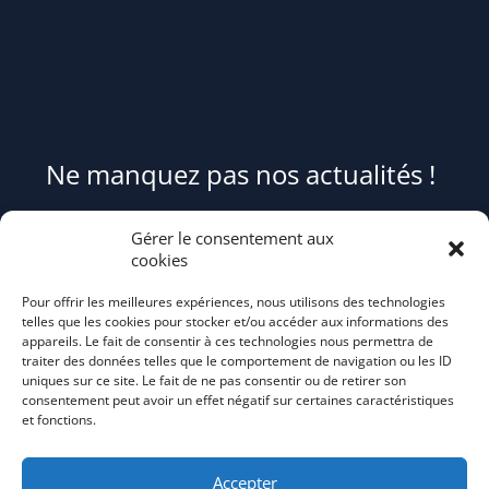
Ne manquez pas nos actualités !
Pour être informé(e) des évènements du syndicat et recevoir des
Gérer le consentement aux
conseils et astuces pour mieux trier et réduire vos déchets,
cookies
abonnez-
Pour offrir les meilleures expériences, nous utilisons des technologies
vous au flash info bi-mensuel Tri Action!
telles que les cookies pour stocker et/ou accéder aux informations des
appareils. Le fait de consentir à ces technologies nous permettra de
traiter des données telles que le comportement de navigation ou les ID
uniques sur ce site. Le fait de ne pas consentir ou de retirer son
consentement peut avoir un effet négatif sur certaines caractéristiques
et fonctions.
Accepter