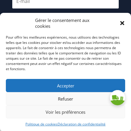
Boulevard André Brémont croisement rue Charles Cros au
niveau du stade Gérard Houllier (1 place de stationnement)
Gérer le consentement aux
S'abonner
Rue Nungesser & Coli derrière la MLC François Truffaut
cookies
Rue Jacques Prévert côté bd André Brémont (entre la
palissade de chantier et allée menant à la crèche parentale)
Pour offrir les meilleures expériences, nous utilisons des technologies
telles que les cookies pour stocker et/ou accéder aux informations des
Rue Gambetta angle rue Jacques Prévert
appareils. Le fait de consentir à ces technologies nous permettra de
Aire des Diablots derrière le parking de la médiathèque
traiter des données telles que le comportement de navigation ou les ID
uniques sur ce site. Le fait de ne pas consentir ou de retirer son
consentement peut avoir un effet négatif sur certaines caractéristiques
et fonctions.
Taverny,
5 points de dépôts (fin décembre à fin janvier).
1- Centre-ville : place du Marché
Accepter
2- Les Côteaux : parking à l’angle des rues Gabriel-Péri et la
Tuyolle
Refuser
3- La Plaine : place Verdun
4- Les Lignières : place des sept fontaines
Voir les préférences
5-Sainte-Honorine : rue des Lilas (espace vert du parking de la
place des commerçants)
Politique de cookies
Déclaration de confidentialité