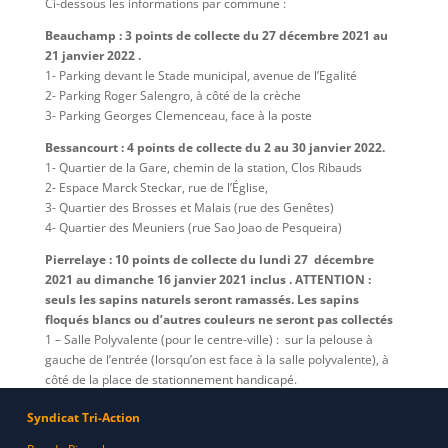
Ci-dessous les informations par commune :
Beauchamp : 3 points de collecte du 27 décembre 2021 au
21 janvier 2022 .
1- Parking devant le Stade municipal, avenue de l’Egalité
2- Parking Roger Salengro, à côté de la crèche
3- Parking Georges Clemenceau, face à la poste
Bessancourt : 4 points de collecte du 2 au 30 janvier 2022.
1- Quartier de la Gare, chemin de la station, Clos Ribauds
2- Espace Marck Steckar, rue de l’Église,
3- Quartier des Brosses et Malais (rue des Genêtes)
4- Quartier des Meuniers (rue Sao Joao de Pesqueira)
Pierrelaye :
10 points de collecte du lundi 27 décembre
2021 au dimanche 16 janvier 2021 inclus . ATTENTION :
seuls les sapins naturels seront ramassés. Les sapins
floqués blancs ou d’autres couleurs ne seront pas collectés
1 – Salle Polyvalente (pour le centre-ville) : sur la pelouse à
gauche de l’entrée (lorsqu’on est face à la salle polyvalente), à
côté de la place de stationnement handicapé.
2 – Clos-Saint-Pierre : Rue de la Paix à côté du parc des 6
Syndicat Tri-Action
Arpents, sur l’espace vert.
3 – Les 2 Ormes : rue Paul Eluard, sur la pelouse.