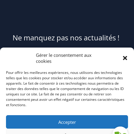
Ne manquez pas nos actualités !
Pour être informé(e) des évènements du syndicat et recevoir des
Gérer le consentement aux
conseils et astuces pour mieux trier et réduire vos déchets,
cookies
abonnez-
Pour offrir les meilleures expériences, nous utilisons des technologies
vous au flash info bi-mensuel Tri Action!
telles que les cookies pour stocker et/ou accéder aux informations des
appareils. Le fait de consentir à ces technologies nous permettra de
traiter des données telles que le comportement de navigation ou les ID
uniques sur ce site. Le fait de ne pas consentir ou de retirer son
consentement peut avoir un effet négatif sur certaines caractéristiques
et fonctions.
Accepter