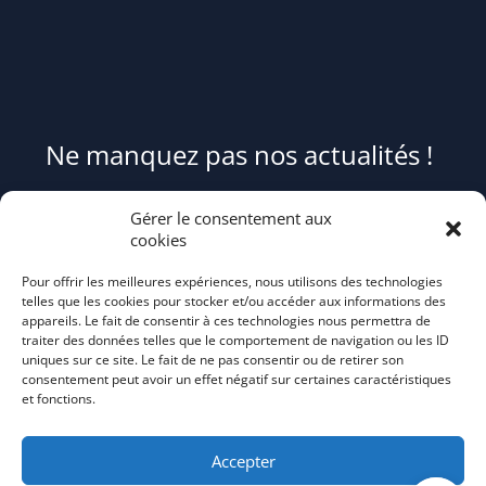
Ne manquez pas nos actualités !
Pour être informé(e) des évènements du syndicat et recevoir des
Gérer le consentement aux
conseils et astuces pour mieux trier et réduire vos déchets,
cookies
abonnez-
Pour offrir les meilleures expériences, nous utilisons des technologies
vous au flash info bi-mensuel Tri Action!
telles que les cookies pour stocker et/ou accéder aux informations des
appareils. Le fait de consentir à ces technologies nous permettra de
traiter des données telles que le comportement de navigation ou les ID
uniques sur ce site. Le fait de ne pas consentir ou de retirer son
consentement peut avoir un effet négatif sur certaines caractéristiques
et fonctions.
Accepter