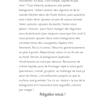
moribond ! En plus, c’est simple, rapide et pas
cher ! Tout d’abord, préparez une petite
bolognaise : faites revenir des oignons et de la
viande hâchée dans de l’huile d’olive, puis quand le
tout a bien doré, ajoutez un pot de sauce tomate.
Salez, poivrez, ajoutez du basilic, faites-vous
plaisir ! Astuce : pour faire manger des légumes
aux récalcitrants (pas toujours ceux que l’on croit !),
vous pouvez ajouter dans votre bolognaise des
carottes et/ou des courgettes râpées très
finement. Ni vu ni connu ! Beurrez généreusement
un plat à gratin. Répartissez votre riz en fin de vie
au fond. Versez la bolognaise (spéciale
récalcitrants ou non) par-dessus. Recouvrez de
crème liquide, puis de fromage râpé à votre goût
(parmesan, comté, gruyère, un mélange de tout ça
pour les fanas…) et enfournez jusqu’à ce que la
surface soit gratinée ! Le riz va «boire » le jus de la
bolognaise et il ressortira tout regonflé, comme
par magie !
Régalez-vous !