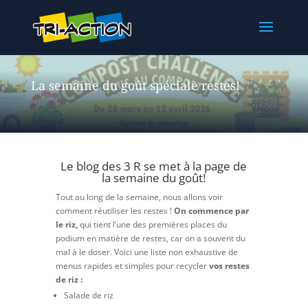
La semaine du goût spéciale restes!
Le blog des 3 R se met à la page de
la semaine du goût!
Tout au long de la semaine, nous allons voir
comment réutiliser les restes !
On commence par
le riz,
qui tient l’une des premières places du
podium en matière de restes, car on a souvent du
mal à le doser. Voici une liste non exhaustive de
menus rapides et simples pour recycler
vos restes
de riz :
Salade de riz