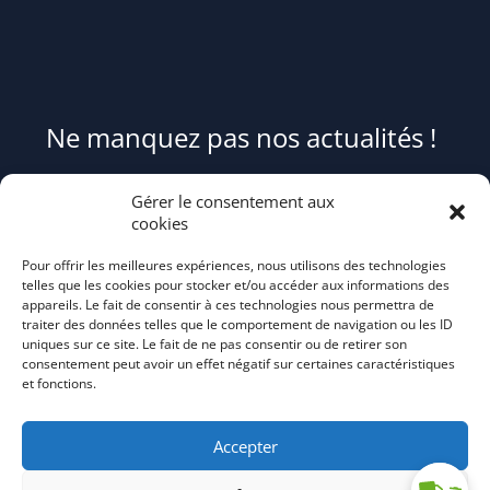
Ne manquez pas nos actualités !
Pour être informé(e) des évènements du syndicat et recevoir des
Gérer le consentement aux
conseils et astuces pour mieux trier et réduire vos déchets,
cookies
abonnez-
Pour offrir les meilleures expériences, nous utilisons des technologies
vous au flash info bi-mensuel Tri Action!
telles que les cookies pour stocker et/ou accéder aux informations des
appareils. Le fait de consentir à ces technologies nous permettra de
traiter des données telles que le comportement de navigation ou les ID
uniques sur ce site. Le fait de ne pas consentir ou de retirer son
consentement peut avoir un effet négatif sur certaines caractéristiques
et fonctions.
Accepter