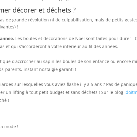
mer décorer et déchets ?
s de grande révolution ni de culpabilisation, mais de petits geste
ivantes) !
 année.
Les boules et décorations de Noël sont faites pour durer ! 
s et qui s’accorderont à votre intérieur au fil des années.
que d’accrocher au sapin les boules de son enfance ou encore mie
s-parents, instant nostalgie garanti !
ardes sur lesquelles vous aviez flashé il y a 5 ans ? Pas de paniqu
er un lifting à tout petit budget et sans déchets ! Sur le blog
idoit
ché !
la mode !