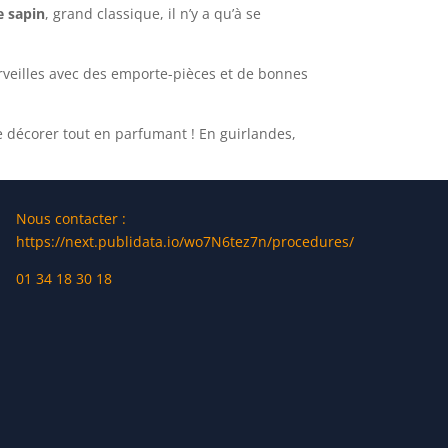
 sapin
, grand classique, il n’y a qu’à se
erveilles avec des emporte-pièces et de bonnes
e décorer tout en parfumant ! En guirlandes,
our une déco de Noël sans
Nous contacter :
https://next.publidata.io/wo7N6tez7n/procedures/
01 34 18 30 18