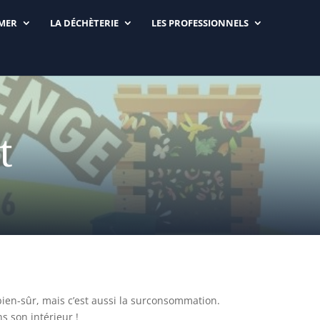
RMER
LA DÉCHÈTERIE
LES PROFESSIONNELS
t
bien-sûr, mais c’est aussi la surconsommation.
s son intérieur !