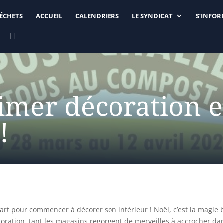
DÉCHETS
ACCUEIL
CALENDRIERS
LE SYNDICAT
S’INFO

rimer décoration e
!
rt pour commencer à décorer son intérieur ! Noël, c’est la magie 
oration, tant les magasins regorgent de merveilles à accrocher dan