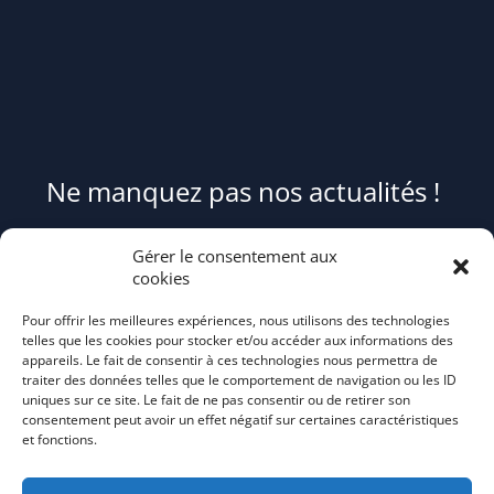
Ne manquez pas nos actualités !
Pour être informé(e) des évènements du syndicat et recevoir des
Gérer le consentement aux
conseils et astuces pour mieux trier et réduire vos déchets,
cookies
abonnez-
Pour offrir les meilleures expériences, nous utilisons des technologies
vous au flash info bi-mensuel Tri Action!
telles que les cookies pour stocker et/ou accéder aux informations des
appareils. Le fait de consentir à ces technologies nous permettra de
traiter des données telles que le comportement de navigation ou les ID
uniques sur ce site. Le fait de ne pas consentir ou de retirer son
consentement peut avoir un effet négatif sur certaines caractéristiques
et fonctions.