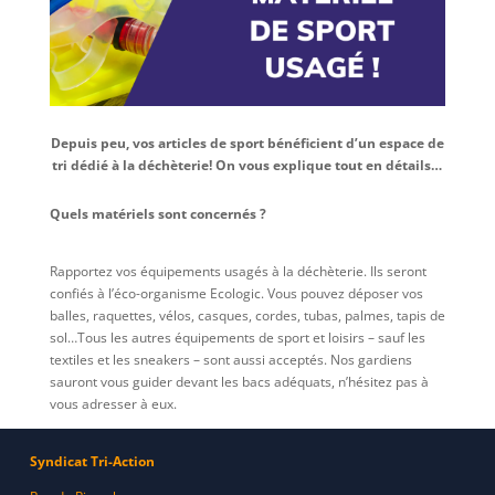
Depuis peu, vos articles de sport bénéficient d’un espace de
tri dédié à la déchèterie! On vous explique tout en détails…
Quels matériels sont concernés ?
Rapportez vos équipements usagés à la déchèterie. Ils seront
confiés à l’éco-organisme Ecologic. Vous pouvez déposer vos
balles, raquettes, vélos, casques, cordes, tubas, palmes, tapis de
sol…Tous les autres équipements de sport et loisirs – sauf les
textiles et les sneakers – sont aussi acceptés. Nos gardiens
sauront vous guider devant les bacs adéquats, n’hésitez pas à
vous adresser à eux.
Syndicat Tri-Action
Que deviennent ces articles de sport ?