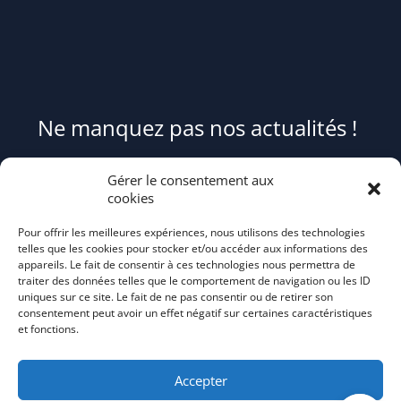
Ne manquez pas nos actualités !
Pour être informé(e) des évènements du syndicat et recevoir des
Gérer le consentement aux
conseils et astuces pour mieux trier et réduire vos déchets,
cookies
abonnez-
Pour offrir les meilleures expériences, nous utilisons des technologies
vous au flash info bi-mensuel Tri Action!
telles que les cookies pour stocker et/ou accéder aux informations des
appareils. Le fait de consentir à ces technologies nous permettra de
traiter des données telles que le comportement de navigation ou les ID
uniques sur ce site. Le fait de ne pas consentir ou de retirer son
consentement peut avoir un effet négatif sur certaines caractéristiques
et fonctions.
Accepter