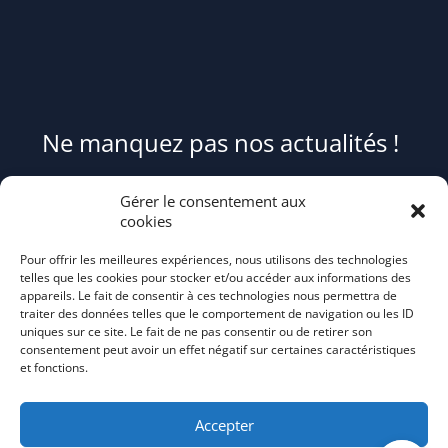
Ne manquez pas nos actualités !
Pour être informé(e) des évènements du syndicat et recevoir des
Gérer le consentement aux
conseils et astuces pour mieux trier et réduire vos déchets,
cookies
abonnez-
Pour offrir les meilleures expériences, nous utilisons des technologies
vous au flash info bi-mensuel Tri Action!
telles que les cookies pour stocker et/ou accéder aux informations des
appareils. Le fait de consentir à ces technologies nous permettra de
traiter des données telles que le comportement de navigation ou les ID
uniques sur ce site. Le fait de ne pas consentir ou de retirer son
consentement peut avoir un effet négatif sur certaines caractéristiques
et fonctions.
Accepter