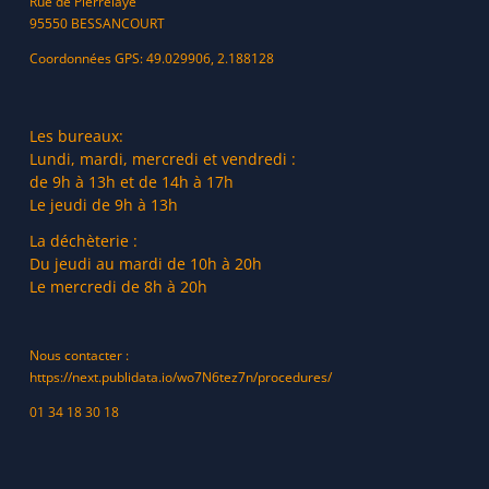
Rue de Pierrelaye
l’assurance que votre demande sera traitée dans
95550 BESSANCOURT
les 48h
Coordonnées GPS: 49.029906, 2.188128
plus rapide
l’assurance que toutes vos infos parviennent sans
erreur à nos agents
Les bureaux:
Lundi, mardi, mercredi et vendredi :
Les formulaires sont disponibles sur notre site www.syndicat-tri-
de 9h à 13h et de 14h à 17h
action.fr, rubrique «votre ville» ou «Tri Action en 1 clic».
Le jeudi de 9h à 13h
La déchèterie :
Du jeudi au mardi de 10h à 20h
Le mercredi de 8h à 20h
Nous contacter :
https://next.publidata.io/wo7N6tez7n/procedures/
01 34 18 30 18