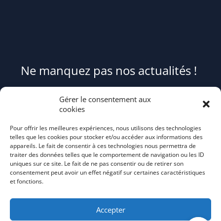
Ne manquez pas nos actualités !
Pour être informé(e) des évènements du syndicat et recevoir des
Gérer le consentement aux
conseils et astuces pour mieux trier et réduire vos déchets,
cookies
abonnez-
Pour offrir les meilleures expériences, nous utilisons des technologies
vous au flash info bi-mensuel Tri Action!
telles que les cookies pour stocker et/ou accéder aux informations des
appareils. Le fait de consentir à ces technologies nous permettra de
traiter des données telles que le comportement de navigation ou les ID
uniques sur ce site. Le fait de ne pas consentir ou de retirer son
consentement peut avoir un effet négatif sur certaines caractéristiques
et fonctions.
Accepter