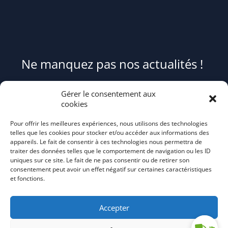
Ne manquez pas nos actualités !
Pour être informé(e) des évènements du syndicat et recevoir des
Gérer le consentement aux
conseils et astuces pour mieux trier et réduire vos déchets,
cookies
abonnez-
Pour offrir les meilleures expériences, nous utilisons des technologies
vous au flash info bi-mensuel Tri Action!
telles que les cookies pour stocker et/ou accéder aux informations des
appareils. Le fait de consentir à ces technologies nous permettra de
traiter des données telles que le comportement de navigation ou les ID
uniques sur ce site. Le fait de ne pas consentir ou de retirer son
consentement peut avoir un effet négatif sur certaines caractéristiques
et fonctions.
Accepter