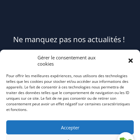
Ne manquez pas nos actualités !
Pour être informé(e) des évènements du syndicat et recevoir des
Gérer le consentement aux
conseils et astuces pour mieux trier et réduire vos déchets,
cookies
abonnez-
Pour offrir les meilleures expériences, nous utilisons des technologies
vous au flash info bi-mensuel Tri Action!
telles que les cookies pour stocker et/ou accéder aux informations des
appareils. Le fait de consentir à ces technologies nous permettra de
traiter des données telles que le comportement de navigation ou les ID
uniques sur ce site. Le fait de ne pas consentir ou de retirer son
consentement peut avoir un effet négatif sur certaines caractéristiques
et fonctions.
Accepter