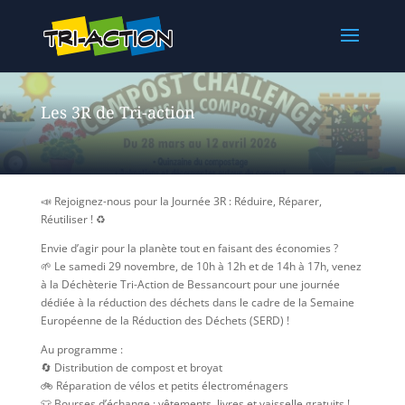
Les 3R de Tri-action
📣 Rejoignez-nous pour la Journée 3R : Réduire, Réparer,
Réutiliser ! ♻️
Envie d’agir pour la planète tout en faisant des économies ?
🌱 Le samedi 29 novembre, de 10h à 12h et de 14h à 17h, venez
à la Déchèterie Tri-Action de Bessancourt pour une journée
dédiée à la réduction des déchets dans le cadre de la Semaine
Européenne de la Réduction des Déchets (SERD) !
Au programme :
🔄 Distribution de compost et broyat
🚲 Réparation de vélos et petits électroménagers
👕 Bourses d’échange : vêtements, livres et vaisselle gratuits !