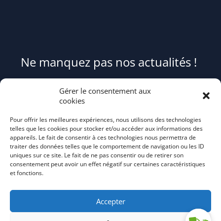
Ne manquez pas nos actualités !
Pour être informé(e) des évènements du syndicat et recevoir des
Gérer le consentement aux
conseils et astuces pour mieux trier et réduire vos déchets,
cookies
abonnez-
Pour offrir les meilleures expériences, nous utilisons des technologies
vous au flash info bi-mensuel Tri Action!
telles que les cookies pour stocker et/ou accéder aux informations des
appareils. Le fait de consentir à ces technologies nous permettra de
traiter des données telles que le comportement de navigation ou les ID
uniques sur ce site. Le fait de ne pas consentir ou de retirer son
consentement peut avoir un effet négatif sur certaines caractéristiques
et fonctions.
Accepter