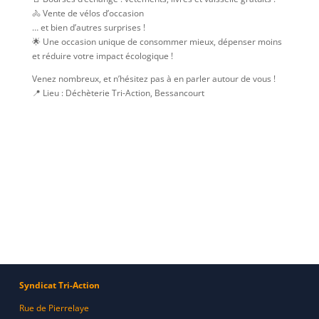
🚴 Vente de vélos d’occasion
… et bien d’autres surprises !
🌟 Une occasion unique de consommer mieux, dépenser moins
et réduire votre impact écologique !
Venez nombreux, et n’hésitez pas à en parler autour de vous !
📍 Lieu : Déchèterie Tri-Action, Bessancourt
Syndicat Tri-Action
Rue de Pierrelaye