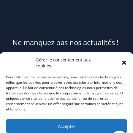
Ne manquez pas nos actualités !
Pour être informé(e) des évènements du syndicat et recevoir des
Gérer le consentement aux
conseils et astuces pour mieux trier et réduire vos déchets,
cookies
abonnez-
Pour offrir les meilleures expériences, nous utilisons des technologies
vous au flash info bi-mensuel Tri Action!
telles que les cookies pour stocker et/ou accéder aux informations des
appareils. Le fait de consentir à ces technologies nous permettra de
traiter des données telles que le comportement de navigation ou les ID
uniques sur ce site. Le fait de ne pas consentir ou de retirer son
consentement peut avoir un effet négatif sur certaines caractéristiques
et fonctions.
Accepter