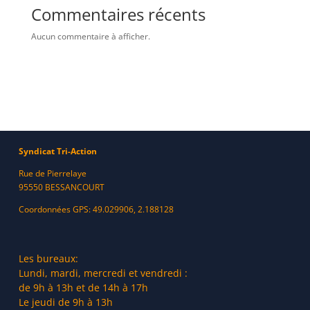
Commentaires récents
Aucun commentaire à afficher.
Syndicat Tri-Action
Rue de Pierrelaye
95550 BESSANCOURT
Coordonnées GPS: 49.029906, 2.188128
Les bureaux:
Lundi, mardi, mercredi et vendredi :
de 9h à 13h et de 14h à 17h
Le jeudi de 9h à 13h