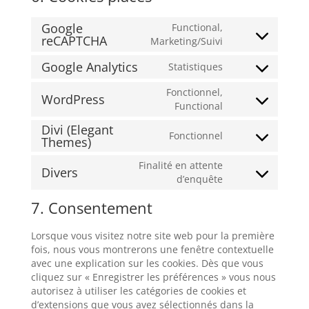
Google
Functional,
reCAPTCHA
Consent
Marketing/Suivi
to
Google Analytics
Statistiques
service
Consent
google-
to
Fonctionnel,
recaptcha
WordPress
service
Consent
Functional
google-
to
Divi (Elegant
analytics
service
Fonctionnel
Themes)
Consent
wordpress
to
Finalité en attente
service
Divers
Consent
d’enquête
divi-
to
(elegant-
7. Consentement
service
themes)
divers
Lorsque vous visitez notre site web pour la première
fois, nous vous montrerons une fenêtre contextuelle
avec une explication sur les cookies. Dès que vous
cliquez sur « Enregistrer les préférences » vous nous
autorisez à utiliser les catégories de cookies et
d’extensions que vous avez sélectionnés dans la