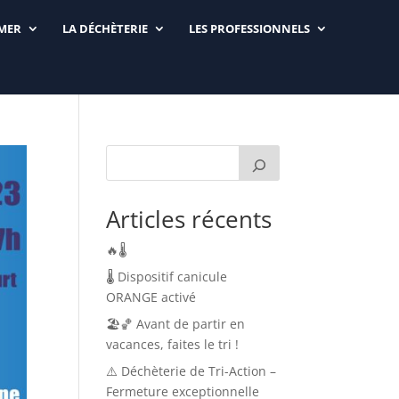
RMER
LA DÉCHÈTERIE
LES PROFESSIONNELS
Articles récents
🔥🌡️
🌡️ Dispositif canicule
ORANGE activé
🏖️🏀 Avant de partir en
vacances, faites le tri !
⚠️ Déchèterie de Tri-Action –
Fermeture exceptionnelle