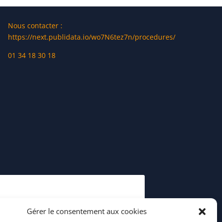
Nous contacter :
https://next.publidata.io/wo7N6tez7n/procedures/
01 34 18 30 18
Gérer le consentement aux cookies