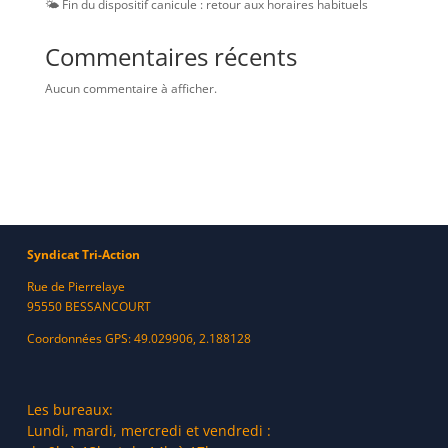
🌤️ Fin du dispositif canicule : retour aux horaires habituels
Commentaires récents
Aucun commentaire à afficher.
Syndicat Tri-Action
Rue de Pierrelaye
95550 BESSANCOURT
Coordonnées GPS: 49.029906, 2.188128
Les bureaux:
Lundi, mardi, mercredi et vendredi :