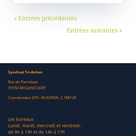
« Entrées précédentes
Entrées suivantes »
Syndicat Tri-Action
Rue de Pierrelaye
95550 BESSANCOURT
Coordonnées GPS: 49.029906, 2.188128
Les bureaux:
Lundi, mardi, mercredi et vendredi :
de 9h à 13h et de 14h à 17h