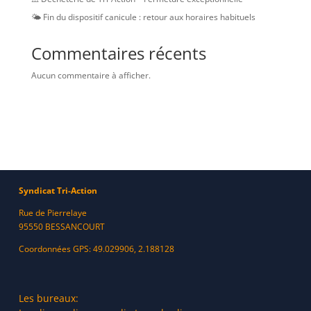
🌤️ Fin du dispositif canicule : retour aux horaires habituels
Commentaires récents
Aucun commentaire à afficher.
Syndicat Tri-Action
Rue de Pierrelaye
95550 BESSANCOURT
Coordonnées GPS: 49.029906, 2.188128
Les bureaux: