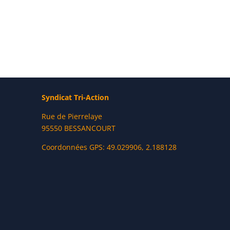
Syndicat Tri-Action
Rue de Pierrelaye
95550 BESSANCOURT
Coordonnées GPS: 49.029906, 2.188128