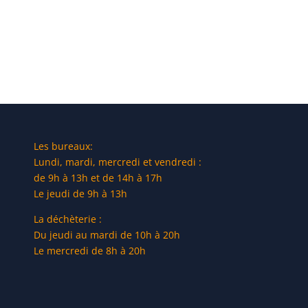
Les bureaux:
Lundi, mardi, mercredi et vendredi :
de 9h à 13h et de 14h à 17h
Le jeudi de 9h à 13h
La déchèterie :
Du jeudi au mardi de 10h à 20h
Le mercredi de 8h à 20h