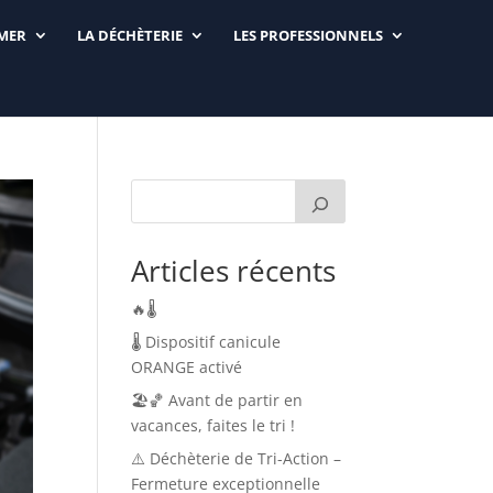
RMER
LA DÉCHÈTERIE
LES PROFESSIONNELS
Articles récents
🔥🌡️
🌡️ Dispositif canicule
ORANGE activé
🏖️🏀 Avant de partir en
vacances, faites le tri !
⚠️ Déchèterie de Tri-Action –
Fermeture exceptionnelle