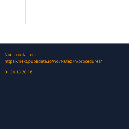
Nous contacter :
https://next.publidata.io/wo7N6tez7n/procedures/
01 34 18 30 18