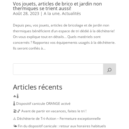
Vos jouets, articles de brico et jardin non
thermiques se trient aussi!
Août 28, 2023
|
A la une
,
Actualités
Depuis peu, vos jouets, articles de bricolage et de jardin non
thermiques bénéficient d’un espace de tri dédié à la déchèterie!
On vous explique tout en détails… Quels matériels sont
concernés ? Rapportez vos équipements usagés à la déchèterie.
Ils seront confiés à...
Articles récents
🔥🌡️
🌡️ Dispositif canicule ORANGE activé
🏖️🏀 Avant de partir en vacances, faites le tri !
⚠️ Déchèterie de Tri-Action – Fermeture exceptionnelle
🌤️ Fin du dispositif canicule : retour aux horaires habituels