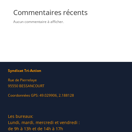
Commentaires récents
Aucun commentaire à afficher.
Syndicat Tri-Action
Rue de Pierrelaye
95550 BESSANCOURT
Coordonnées GPS: 49.029906, 2.188128
Les bureaux:
Lundi, mardi, mercredi et vendredi :
de 9h à 13h et de 14h à 17h