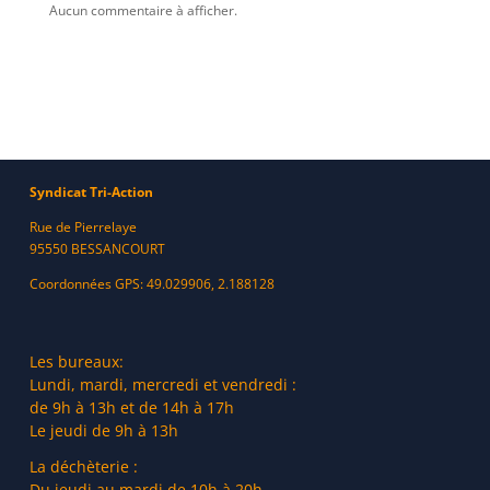
Aucun commentaire à afficher.
Syndicat Tri-Action
Rue de Pierrelaye
95550 BESSANCOURT
Coordonnées GPS: 49.029906, 2.188128
Les bureaux:
Lundi, mardi, mercredi et vendredi :
de 9h à 13h et de 14h à 17h
Le jeudi de 9h à 13h
La déchèterie :
Du jeudi au mardi de 10h à 20h