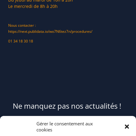
Le mercredi de 8h à 20h
Nous contacter :
https://next.publidata.io/wo7N6tez7n/procedures/
01 34 18 30 18
Ne manquez pas nos actualités !
Pour être informé(e) des évènements du syndicat et recevoir des
Gérer le consentement aux
conseils et astuces pour mieux trier et réduire vos déchets,
cookies
abonnez-