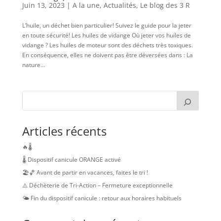
Juin 13, 2023
|
A la une
,
Actualités
,
Le blog des 3 R
L’huile, un déchet bien particulier! Suivez le guide pour la jeter
en toute sécurité! Les huiles de vidange Où jeter vos huiles de
vidange ? Les huiles de moteur sont des déchets très toxiques.
En conséquence, elles ne doivent pas être déversées dans : La
nature...
Articles récents
🔥🌡️
🌡️ Dispositif canicule ORANGE activé
🏖️🏀 Avant de partir en vacances, faites le tri !
⚠️ Déchèterie de Tri-Action – Fermeture exceptionnelle
🌤️ Fin du dispositif canicule : retour aux horaires habituels