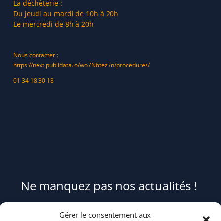
La déchèterie :
Du jeudi au mardi de 10h à 20h
Le mercredi de 8h à 20h
Nous contacter :
https://next.publidata.io/wo7N6tez7n/procedures/
01 34 18 30 18
Ne manquez pas nos actualités !
Pour être informé(e) des évènements du syndicat et recevoir des
Gérer le consentement aux