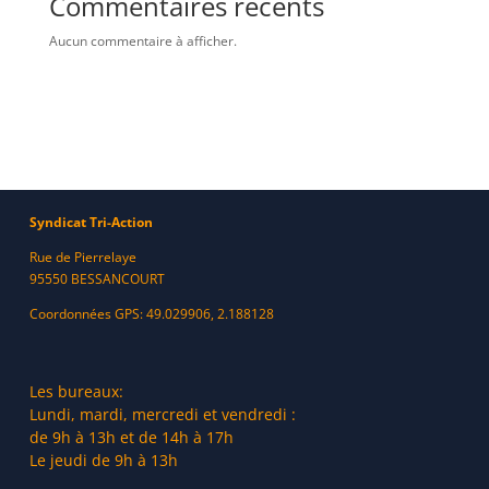
Commentaires récents
Aucun commentaire à afficher.
Syndicat Tri-Action
Rue de Pierrelaye
95550 BESSANCOURT
Coordonnées GPS: 49.029906, 2.188128
Les bureaux:
Lundi, mardi, mercredi et vendredi :
de 9h à 13h et de 14h à 17h
Le jeudi de 9h à 13h