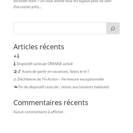
seconde main ? On vous donne tous les tuyaux pour se vêtir
d’occasion près...
Articles récents
🔥🌡️
🌡️ Dispositif canicule ORANGE activé
🏖️🏀 Avant de partir en vacances, faites le tri !
⚠️ Déchèterie de Tri-Action – Fermeture exceptionnelle
🌤️ Fin du dispositif canicule : retour aux horaires habituels
Commentaires récents
Aucun commentaire à afficher.