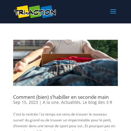
Comment (bien) s’habiller en seconde main
Sep 15, 2023
|
A la une
,
Actualités
,
Le blog des 3 R
C’est la rentrée ! Le temps est venu de trouver le nouveau
survet’ du grand ou de trouver un imperméable pour le petit,
d’investir dans une tenue de sport pour soi…Et pourquoi pas en