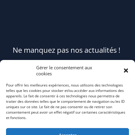
Ne manquez pas nos actualités !
Pour être informé(e) des évènements du syndicat et recevoir des
Gérer le consentement aux
conseils et astuces pour mieux trier et réduire vos déchets,
cookies
abonnez-
Pour offrir les meilleures expériences, nous utilisons des technologies
vous au flash info bi-mensuel Tri Action!
telles que les cookies pour stocker et/ou accéder aux informations des
appareils. Le fait de consentir à ces technologies nous permettra de
traiter des données telles que le comportement de navigation ou les ID
uniques sur ce site. Le fait de ne pas consentir ou de retirer son
consentement peut avoir un effet négatif sur certaines caractéristiques
et fonctions.
Accepter