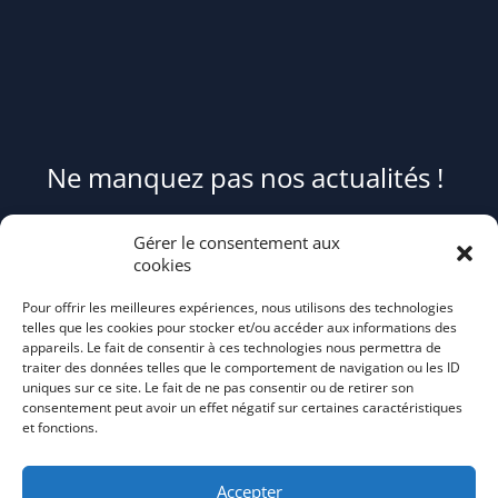
Ne manquez pas nos actualités !
Pour être informé(e) des évènements du syndicat et recevoir des
Gérer le consentement aux
conseils et astuces pour mieux trier et réduire vos déchets,
cookies
abonnez-
Pour offrir les meilleures expériences, nous utilisons des technologies
vous au flash info bi-mensuel Tri Action!
telles que les cookies pour stocker et/ou accéder aux informations des
appareils. Le fait de consentir à ces technologies nous permettra de
traiter des données telles que le comportement de navigation ou les ID
uniques sur ce site. Le fait de ne pas consentir ou de retirer son
consentement peut avoir un effet négatif sur certaines caractéristiques
et fonctions.
Accepter