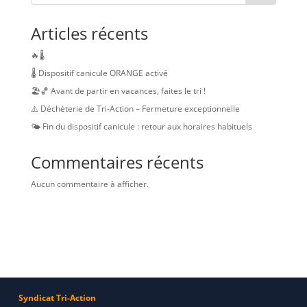
Articles récents
🔥🌡️
🌡️ Dispositif canicule ORANGE activé
🏖️🏀 Avant de partir en vacances, faites le tri !
⚠️ Déchèterie de Tri-Action – Fermeture exceptionnelle
🌤️ Fin du dispositif canicule : retour aux horaires habituels
Commentaires récents
Aucun commentaire à afficher.
Syndicat Tri-Action