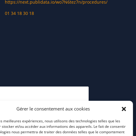
https://next.publidata.io/wo7N6tez7n/procedures/
01 34 18 30 18
Gérer le consentement aux cookies
les meilleures expériences, nous utilisons des technologies telles que les
 stocker et/ou accéder aux informations des appareils. Le fait de consentir
ologies nous permettra de traiter des données telles que le comportement