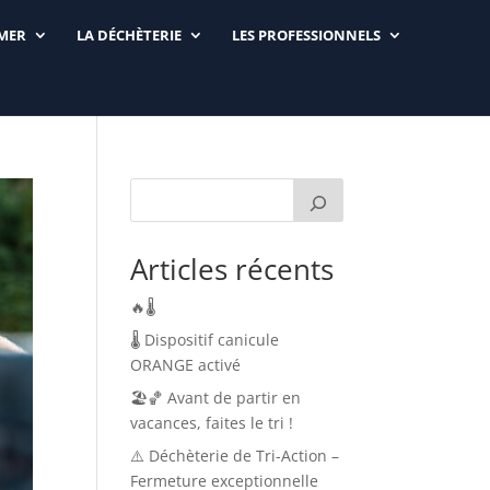
RMER
LA DÉCHÈTERIE
LES PROFESSIONNELS
Articles récents
🔥🌡️
🌡️ Dispositif canicule
ORANGE activé
🏖️🏀 Avant de partir en
vacances, faites le tri !
⚠️ Déchèterie de Tri-Action –
Fermeture exceptionnelle