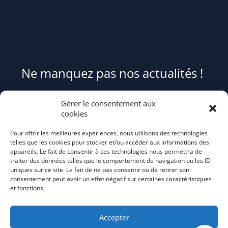
Ne manquez pas nos actualités !
Pour être informé(e) des évènements du syndicat et recevoir des
Gérer le consentement aux
conseils et astuces pour mieux trier et réduire vos déchets,
cookies
abonnez-
Pour offrir les meilleures expériences, nous utilisons des technologies
vous au flash info bi-mensuel Tri Action!
telles que les cookies pour stocker et/ou accéder aux informations des
appareils. Le fait de consentir à ces technologies nous permettra de
traiter des données telles que le comportement de navigation ou les ID
uniques sur ce site. Le fait de ne pas consentir ou de retirer son
consentement peut avoir un effet négatif sur certaines caractéristiques
et fonctions.
Accepter