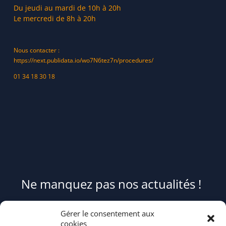
Du jeudi au mardi de 10h à 20h
Le mercredi de 8h à 20h
Nous contacter :
https://next.publidata.io/wo7N6tez7n/procedures/
01 34 18 30 18
Ne manquez pas nos actualités !
Pour être informé(e) des évènements du syndicat et recevoir des
Gérer le consentement aux
conseils et astuces pour mieux trier et réduire vos déchets,
cookies