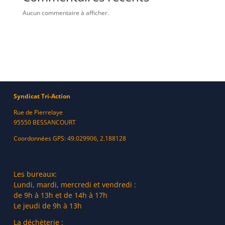
Aucun commentaire à afficher.
Syndicat Tri-Action
Rue de Pierrelaye
95550 BESSANCOURT
Coordonnées GPS: 49.029906, 2.188128
Les bureaux:
Lundi, mardi, mercredi et vendredi :
de 9h à 13h et de 14h à 17h
Le jeudi de 9h à 13h
La déchèterie :