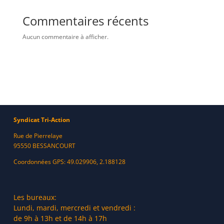
Commentaires récents
Aucun commentaire à afficher.
Syndicat Tri-Action
Rue de Pierrelaye
95550 BESSANCOURT
Coordonnées GPS: 49.029906, 2.188128
Les bureaux:
Lundi, mardi, mercredi et vendredi :
de 9h à 13h et de 14h à 17h