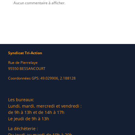
Aucun commentaire à afficher.
Syndicat Tri-Action
Rue de Pierrelaye
95550 BESSANCOURT
Coordonnées GPS: 49.029906, 2.188128
Les bureaux:
Lundi, mardi, mercredi et vendredi :
de 9h à 13h et de 14h à 17h
Le jeudi de 9h à 13h
La déchèterie :
Du jeudi au mardi de 10h à 20h