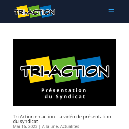
Tri Action en action : la vidéo de présentation
du syndicat
Mai 16, 2023
|
A la une
,
Actualités