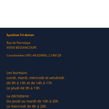
Syndicat Tri-Action
Rue de Pierrelaye
95550 BESSANCOURT
Coordonnées GPS: 49.029906, 2.188128
Les bureaux:
Lundi, mardi, mercredi et vendredi :
de 9h à 13h et de 14h à 17h
Le jeudi de 9h à 13h
La déchèterie :
Du jeudi au mardi de 10h à 20h
Le mercredi de 8h à 20h