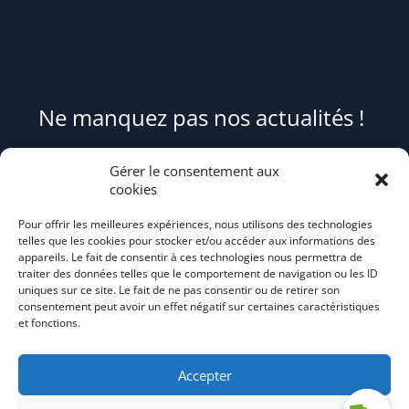
Ne manquez pas nos actualités !
Pour être informé(e) des évènements du syndicat et recevoir des
Gérer le consentement aux
conseils et astuces pour mieux trier et réduire vos déchets,
cookies
abonnez-
Pour offrir les meilleures expériences, nous utilisons des technologies
vous au flash info bi-mensuel Tri Action!
telles que les cookies pour stocker et/ou accéder aux informations des
appareils. Le fait de consentir à ces technologies nous permettra de
traiter des données telles que le comportement de navigation ou les ID
uniques sur ce site. Le fait de ne pas consentir ou de retirer son
consentement peut avoir un effet négatif sur certaines caractéristiques
et fonctions.
Accepter