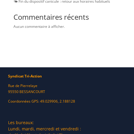
🌤️ Fin du dispositif canicule : retour aux horaires habituels
Commentaires récents
Aucun commentaire à afficher.
Syndicat Tri-Action
Rue de Pierrelaye
95550 BESSANCOURT
Coordonnées GPS: 49.029906, 2.188128
Les bureaux:
Lundi, mardi, mercredi et vendredi :