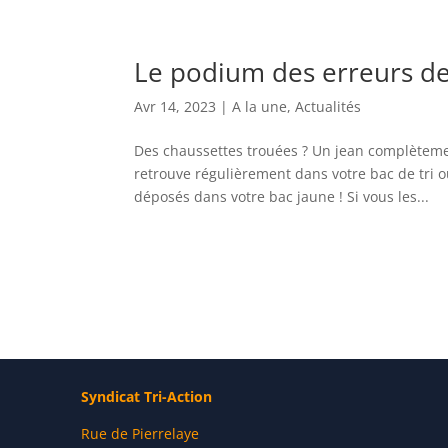
Le podium des erreurs de t
Avr 14, 2023
|
A la une
,
Actualités
Des chaussettes trouées ? Un jean complèteme
retrouve régulièrement dans votre bac de tri 
déposés dans votre bac jaune ! Si vous les...
Syndicat Tri-Action
Rue de Pierrelaye