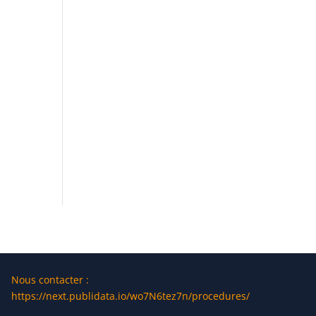
Nous contacter :
https://next.publidata.io/wo7N6tez7n/procedures/