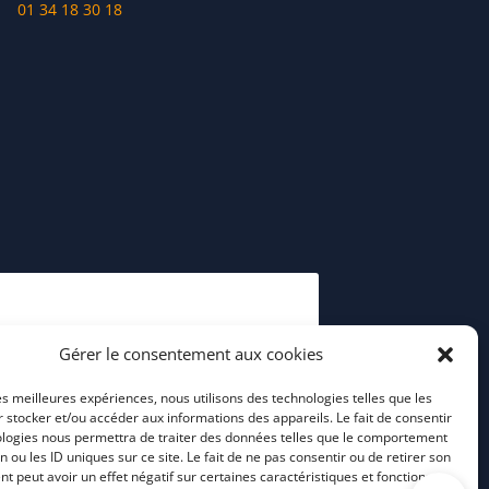
01 34 18 30 18
Gérer le consentement aux cookies
les meilleures expériences, nous utilisons des technologies telles que les
 stocker et/ou accéder aux informations des appareils. Le fait de consentir
ologies nous permettra de traiter des données telles que le comportement
n ou les ID uniques sur ce site. Le fait de ne pas consentir ou de retirer son
 peut avoir un effet négatif sur certaines caractéristiques et fonctions.