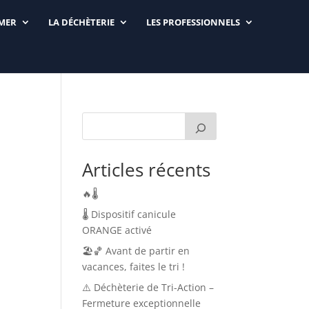
RMER
LA DÉCHÈTERIE
LES PROFESSIONNELS
Articles récents
🔥🌡️
🌡️ Dispositif canicule
ORANGE activé
🏖️🏀 Avant de partir en
vacances, faites le tri !
⚠️ Déchèterie de Tri-Action –
Fermeture exceptionnelle