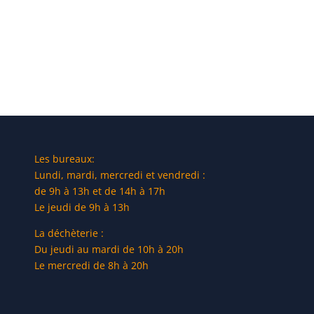
Les bureaux:
Lundi, mardi, mercredi et vendredi :
de 9h à 13h et de 14h à 17h
Le jeudi de 9h à 13h
La déchèterie :
Du jeudi au mardi de 10h à 20h
Le mercredi de 8h à 20h