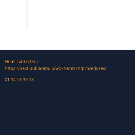
Nous contacter :
https://next.publidata.io/wo7N6tez7n/procedures/
01 34 18 30 18