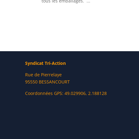
tous les emballages. ...
Syndicat Tri-Action
Rue de Pierrelaye
95550 BESSANCOURT
Coordonnées GPS: 49.029906, 2.188128