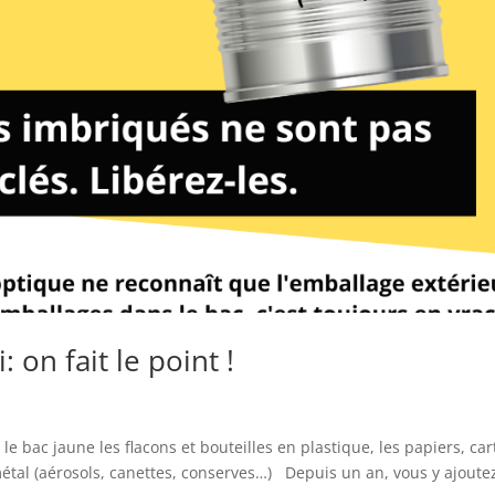
 on fait le point !
le bac jaune les flacons et bouteilles en plastique, les papiers, ca
métal (aérosols, canettes, conserves…) Depuis un an, vous y ajoute