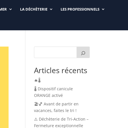
RMER
LA DÉCHÈTERIE
LES PROFESSIONNELS
Articles récents
🔥🌡️
🌡️ Dispositif canicule
ORANGE activé
🏖️🏀 Avant de partir en
vacances, faites le tri !
⚠️ Déchèterie de Tri-Action –
Fermeture exceptionnelle