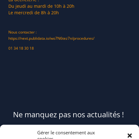
Du jeudi au mardi de 10h à 20h
Le mercredi de 8h à 20h
Nous contacter :
https://next.publidata.io/wo7N6tez7n/procedures/
01 34 18 30 18
Ne manquez pas nos actualités !
Pour être informé(e) des évènements du syndicat et recevoir des
Gérer le consentement aux
conseils et astuces pour mieux trier et réduire vos déchets,
cookies