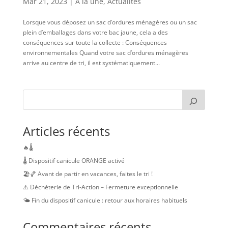
Mar 21, 2023
|
A la une
,
Actualités
Lorsque vous déposez un sac d’ordures ménagères ou un sac
plein d’emballages dans votre bac jaune, cela a des
conséquences sur toute la collecte : Conséquences
environnementales Quand votre sac d’ordures ménagères
arrive au centre de tri, il est systématiquement...
Articles récents
🔥🌡️
🌡️ Dispositif canicule ORANGE activé
🏖️🏀 Avant de partir en vacances, faites le tri !
⚠️ Déchèterie de Tri-Action – Fermeture exceptionnelle
🌤️ Fin du dispositif canicule : retour aux horaires habituels
Commentaires récents