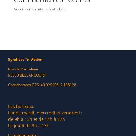
Aucun commentaire à afficher.
Syndicat Tri-Action
Rue de Pierrelaye
95550 BESSANCOURT
Coordonnées GPS: 49.029906, 2.188128
Les bureaux:
Lundi, mardi, mercredi et vendredi :
de 9h à 13h et de 14h à 17h
Le jeudi de 9h à 13h
La déchèterie :