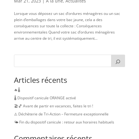
Mar 21, 2023
|
A la une
,
Actualités
Lorsque vous déposez un sac d’ordures ménagères ou un sac
plein d’emballages dans votre bac jaune, cela a des
conséquences sur toute la collecte : Conséquences
environnementales Quand votre sac d’ordures ménagères
arrive au centre de tri, il est systématiquement...
Articles récents
🔥🌡️
🌡️ Dispositif canicule ORANGE activé
🏖️🏀 Avant de partir en vacances, faites le tri !
⚠️ Déchèterie de Tri-Action – Fermeture exceptionnelle
🌤️ Fin du dispositif canicule : retour aux horaires habituels
Commentaires récents