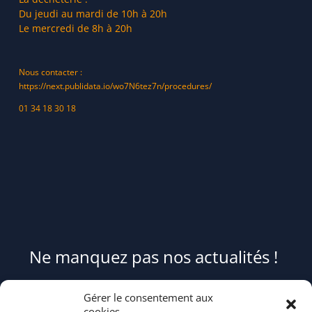
Du jeudi au mardi de 10h à 20h
Le mercredi de 8h à 20h
Nous contacter :
https://next.publidata.io/wo7N6tez7n/procedures/
01 34 18 30 18
Ne manquez pas nos actualités !
Pour être informé(e) des évènements du syndicat et recevoir des
Gérer le consentement aux
conseils et astuces pour mieux trier et réduire vos déchets,
cookies