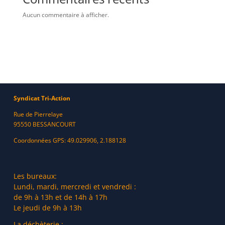
Aucun commentaire à afficher.
Syndicat Tri-Action
Rue de Pierrelaye
95550 BESSANCOURT
Coordonnées GPS: 49.029906, 2.188128
Les bureaux:
Lundi, mardi, mercredi et vendredi :
de 9h à 13h et de 14h à 17h
Le jeudi de 9h à 13h
La déchèterie :