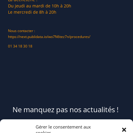
Du jeudi au mardi de 10h à 20h
Le mercredi de 8h à 20h
Nous contacter :
https://next.publidata.io/wo7N6tez7n/procedures/
01 34 18 30 18
Ne manquez pas nos actualités !
Pour être informé(e) des évènements du syndicat et recevoir des
Gérer le consentement aux
conseils et astuces pour mieux trier et réduire vos déchets,
cookies