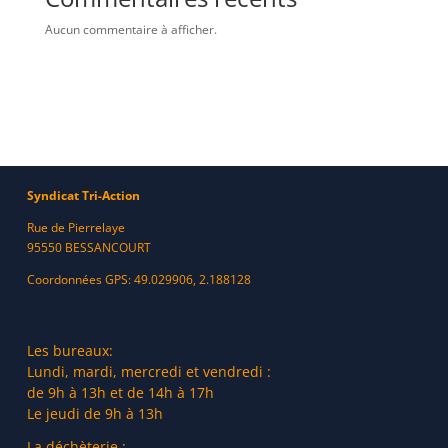
Aucun commentaire à afficher.
Syndicat Tri-Action
Rue de Pierrelaye
95550 BESSANCOURT
Coordonnées GPS: 49.029906, 2.188128
Les bureaux:
Lundi, mardi, mercredi et vendredi :
de 9h à 13h et de 14h à 17h
Le jeudi de 9h à 13h
La déchèterie :