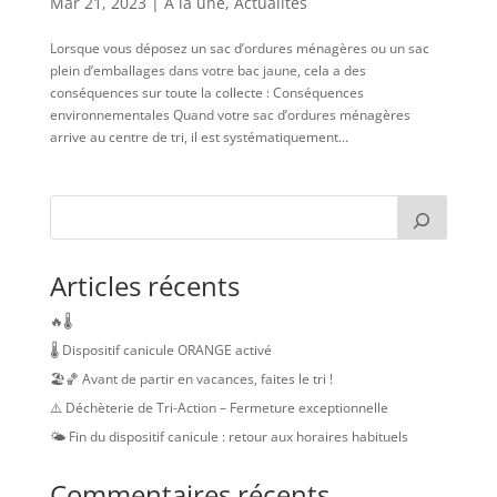
Mar 21, 2023
|
A la une
,
Actualités
Lorsque vous déposez un sac d’ordures ménagères ou un sac
plein d’emballages dans votre bac jaune, cela a des
conséquences sur toute la collecte : Conséquences
environnementales Quand votre sac d’ordures ménagères
arrive au centre de tri, il est systématiquement...
Articles récents
🔥🌡️
🌡️ Dispositif canicule ORANGE activé
🏖️🏀 Avant de partir en vacances, faites le tri !
⚠️ Déchèterie de Tri-Action – Fermeture exceptionnelle
🌤️ Fin du dispositif canicule : retour aux horaires habituels
Commentaires récents