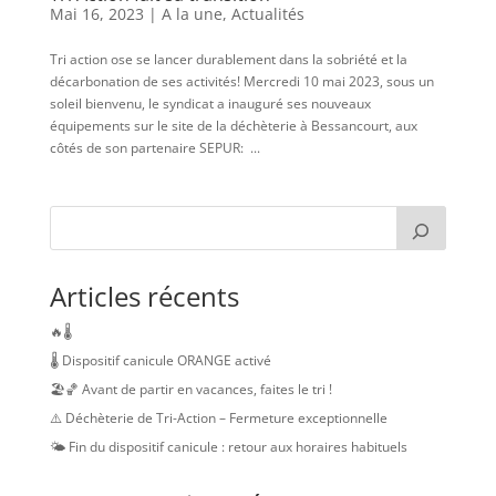
Mai 16, 2023
|
A la une
,
Actualités
Tri action ose se lancer durablement dans la sobriété et la
décarbonation de ses activités! Mercredi 10 mai 2023, sous un
soleil bienvenu, le syndicat a inauguré ses nouveaux
équipements sur le site de la déchèterie à Bessancourt, aux
côtés de son partenaire SEPUR: ...
Articles récents
🔥🌡️
🌡️ Dispositif canicule ORANGE activé
🏖️🏀 Avant de partir en vacances, faites le tri !
⚠️ Déchèterie de Tri-Action – Fermeture exceptionnelle
🌤️ Fin du dispositif canicule : retour aux horaires habituels