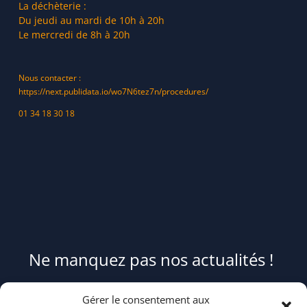
La déchèterie :
Du jeudi au mardi de 10h à 20h
Le mercredi de 8h à 20h
Nous contacter :
https://next.publidata.io/wo7N6tez7n/procedures/
01 34 18 30 18
Ne manquez pas nos actualités !
Pour être informé(e) des évènements du syndicat et recevoir des
Gérer le consentement aux