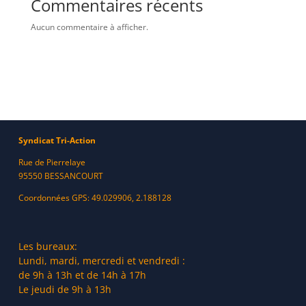
Commentaires récents
Aucun commentaire à afficher.
Syndicat Tri-Action
Rue de Pierrelaye
95550 BESSANCOURT
Coordonnées GPS: 49.029906, 2.188128
Les bureaux:
Lundi, mardi, mercredi et vendredi :
de 9h à 13h et de 14h à 17h
Le jeudi de 9h à 13h