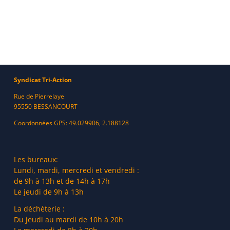
Syndicat Tri-Action
Rue de Pierrelaye
95550 BESSANCOURT
Coordonnées GPS: 49.029906, 2.188128
Les bureaux:
Lundi, mardi, mercredi et vendredi :
de 9h à 13h et de 14h à 17h
Le jeudi de 9h à 13h
La déchèterie :
Du jeudi au mardi de 10h à 20h