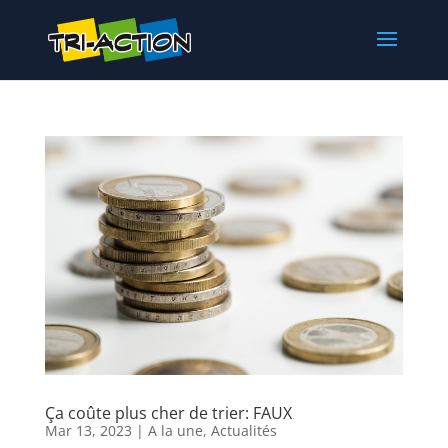
Ça coûte plus cher de trier: FAUX
Mar 13, 2023
|
A la une
,
Actualités