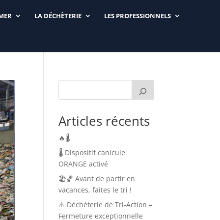
RMER
LA DÉCHÈTERIE
LES PROFESSIONNELS
Articles récents
🔥🌡️
🌡️ Dispositif canicule
ORANGE activé
🏖️🏀 Avant de partir en
vacances, faites le tri !
⚠️ Déchèterie de Tri-Action –
Fermeture exceptionnelle